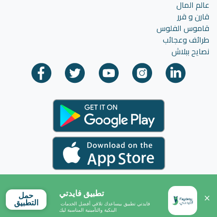
عالم المال
قارن و قرر
قاموس الفلوس
طرائف وعجائب
نصايح ببلاش
تطبيق فايدتي
حمل
التطبيق
فايدتي تطبيق بيساعدك تلاقي أفضل الخدمات 
البنكية والتأمينية المناسبة ليك