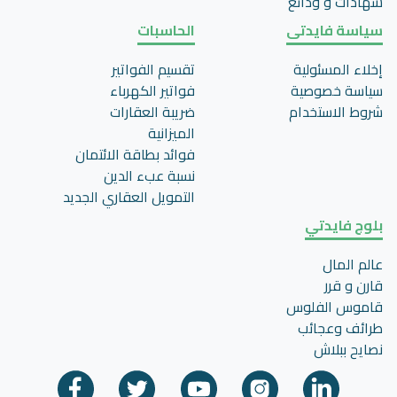
شهادات و ودائع
سياسة فايدتى
الحاسبات
إخلاء المسئولية
تقسيم الفواتير
سياسة خصوصية
فواتير الكهرباء
شروط الاستخدام
ضريبة العقارات
الميزانية
فوائد بطاقة الائتمان
نسبة عبء الدين
التمويل العقاري الجديد
بلوج فايدتي
عالم المال
قارن و قرر
قاموس الفلوس
طرائف وعجائب
نصايح ببلاش