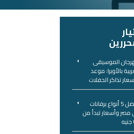
يار
حررين
رجان الموسيقى
ربية بالأوبرا: موعد
عار تذاكر الحفلات
أفضل 5 أنواع برفانات
مصر وأسعار تبدأ من
ه