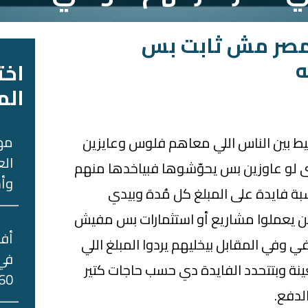
 مصر مش ثابت بس
ه
اخت
الم
مه
يط بين الناس اللي معاهم فلوس وعايزين
الع
 لو عاوزين بس يحوّشوها فبياخدها منهم
وأس
بة فايدة على المبلغ كل مُدة وبيدي
ين يعملوا مشاريع أو استثمارات بس مفيش
في المقابل بيخليهم يردوا المبلغ اللي
في 
نة وبتتحدد الفايدة دي حسب حاجات كتير
60 جني
الدفع.