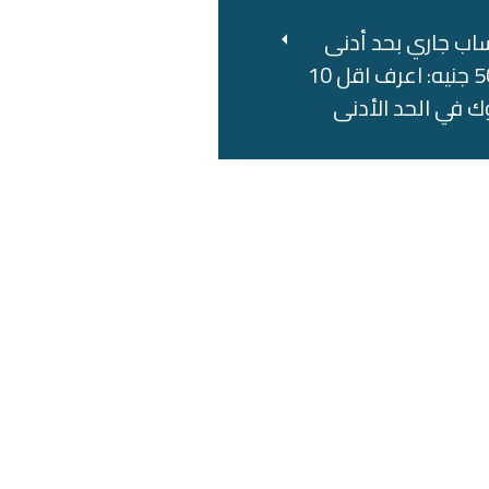
اب جاري بحد أدنى
500 جنيه: اعرف اقل 10
ك في الحد الأدنى