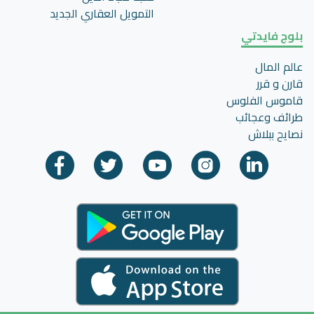
التمويل العقاري الجديد
بلوج فايدتي
عالم المال
قارن و قرر
قاموس الفلوس
طرائف وعجائب
نصايح ببلاش