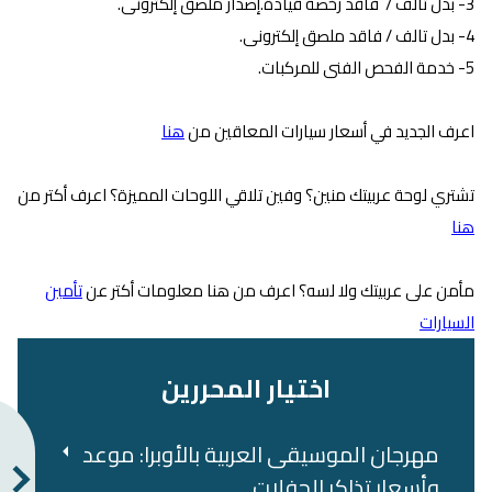
3- بدل تالف / فاقد رخصة قيادة.إصدار ملصق إلكترونى.
4- بدل تالف / فاقد ملصق إلكترونى.
5- ​خدمة الفحص الفنى للمركبات.
اعرف الجديد في أسعار سيارات المعاقين من
هنا
تشتري لوحة عربيتك منين؟ وفين تلاقي اللوحات المميزة؟ اعرف أكتر من
هنا
مأمن على عربيتك ولا لسه؟ اعرف من هنا معلومات أكتر عن
تأمين
السيارات
اختيار المحررين
مهرجان الموسيقى العربية بالأوبرا: موعد
وأسعار تذاكر الحفلات