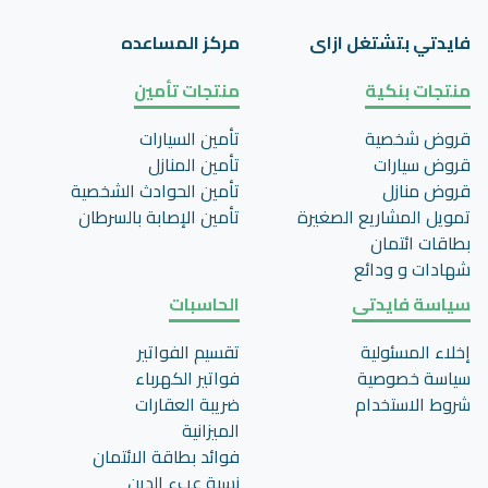
فايدتي بتشتغل ازاى
مركز المساعده
منتجات بنكية
منتجات تأمين
قروض شخصية
تأمين السيارات
قروض سيارات
تأمين المنازل
قروض منازل
تأمين الحوادث الشخصية
تمويل المشاريع الصغيرة
تأمين اﻹصابة بالسرطان
بطاقات ائتمان
شهادات و ودائع
سياسة فايدتى
الحاسبات
إخلاء المسئولية
تقسيم الفواتير
سياسة خصوصية
فواتير الكهرباء
شروط الاستخدام
ضريبة العقارات
الميزانية
فوائد بطاقة الائتمان
نسبة عبء الدين