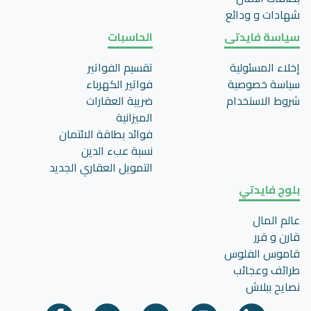
شهادات و ودائع
سياسة فايدتى
الحاسبات
إخلاء المسئولية
تقسيم الفواتير
سياسة خصوصية
فواتير الكهرباء
شروط الاستخدام
ضريبة العقارات
الميزانية
فوائد بطاقة الائتمان
نسبة عبء الدين
التمويل العقاري الجديد
بلوج فايدتي
عالم المال
قارن و قرر
قاموس الفلوس
طرائف وعجائب
نصايح ببلاش