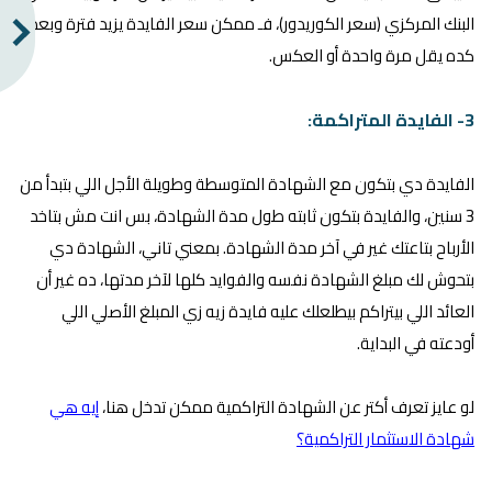
البنك المركزي (سعر الكوريدور)، فـ ممكن سعر الفايدة يزيد فترة وبعد
كده يقل مرة واحدة أو العكس.
3- الفايدة المتراكمة:
الفايدة دي بتكون مع الشهادة المتوسطة وطويلة الأجل اللي بتبدأ من
3 سنين، والفايدة بتكون ثابته طول مدة الشهادة، بس انت مش بتاخد
الأرباح بتاعتك غير في آخر مدة الشهادة. بمعني تاني، الشهادة دي
بتحوش لك مبلغ الشهادة نفسه والفوايد كلها لآخر مدتها، ده غير أن
العائد اللي بيتراكم بيطلعلك عليه فايدة زيه زي المبلغ الأصلي اللي
أودعته في البداية.
لو عايز تعرف أكتر عن الشهادة التراكمية ممكن تدخل هنا،
إيه هي
شهادة الاستثمار التراكمية؟