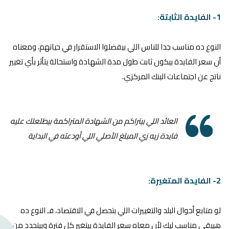
1- الفايدة الثابتة:
النوع ده مناسب جدا للناس اللي بيفضلوا الاستقرار في حياتهم، ومعناه
أن سعر الفايدة بيكون ثابت طول مدة الشهادة واستحالة يتأثر بأي تغيير
ناتج عن اجتماعات البنك المركزي.
العائد اللي بيتراكم من الشهادة المتراكمة بيطلعلك عليه
فايدة زيه زي المبلغ الأصلي اللي أودعته في البداية
2- الفايدة المتغيرة:
لو متابع أحوال البلد والتغييرات اللي بتحصل في الاقتصاد، فـ النوع ده
هيبقى مناسب ليك لأن معاه سعر الفايدة بيتغير كل فترة وبيتحدد من