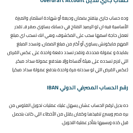
حساب جاري مدين Overdraft Account
وده حساب جاري بيتفتح بضمان وديعة أو شهادة استثمار، والميزة
الأساسية فيه ان لو الرصيد المتاح في حسابك يساوي صفر فـ تقدر
تعمل حاجة اسمها سحب على المكشوف، وهي انك تسحب اي مبلغ
المهم مايكونش يساوي أو أكتر من مبلغ الضمان، وتسدد المبلغ
بفايدة و عمولة محددة، وتقدر تسدد دفعة واحدة على عكس القرض
اللي لازم تسدده على هيئة أقساط وإلا هتدفع عمولة سداد مبكر.
(عكس القرض اللي لو سددته مرة واحدة بتدفع عمولة سداد مبكر)
رقم الحساب المصرفي الدولي IBAN
ده بديل لرقم الحساب عشان يسهل عليك عمليات تحويل الفلوس من
بره مصر ويسرع تنفيذها وكمان يقلل من الأخطاء اللي كانت بتحصل
قبل كده وبسببها بتتأخر عملية التحويل.