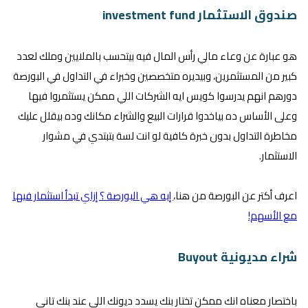
صندوق الاستثمار investment fund
هو عبارة عن وعاء مالي رأس المال فيه بيتحسب بالملايين وملك لعدد
كبير من المستثمرين، وبيديره متخصصين وخبراء في التداول في البورصة
دورهم انهم يدرسوا كويس ايه الشركات اللي ممكن يستثمروا فيها
وعلى الأساس ده بياخدوا قرارات البيع والشراء مكانك وده بيقلل عليك
مخاطرة التداول بدون خبرة كافية لو انت لسة بتبتدي في مشوار
الاستثمار.
اعرف أكتر عن البورصة من هنا،
إيه هي البورصة ؟ إزاي تبدأ استثمار فيها
مع الأسهم!
شراء مديونية Buyout
باختصار معناه انك ممكن تختار بنك يسدد ديونك اللي عند بنك تاني