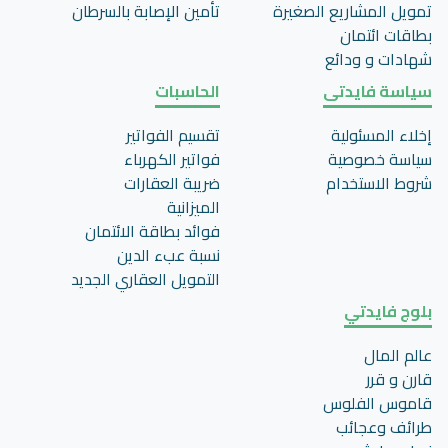
تمويل المشاريع الصغيرة
تأمين اﻹصابة بالسرطان
بطاقات ائتمان
شهادات و ودائع
سياسة فايدتى
الحاسبات
إخلاء المسئولية
تقسيم الفواتير
سياسة خصوصية
فواتير الكهرباء
شروط الاستخدام
ضريبة العقارات
الميزانية
فوائد بطاقة الائتمان
نسبة عبء الدين
التمويل العقاري الجديد
بلوج فايدتي
عالم المال
قارن و قرر
قاموس الفلوس
طرائف وعجائب