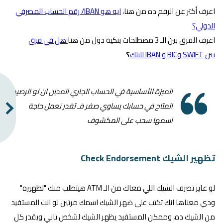
اعرف أكتر عن الرقم ده من هنا،
ايه هو IBAN/ رقم الحساب المصرفي
الدولي؟
اعرف الفرق بين الـ 3 مصطلحات بنكية دول من هنا
:هل في فرق
بين SWIFT وBIC و IBAN للبنك
؟
الميزة الأساسية في الحساب الجاري المدين ان لو الرصيد
المتاح في حسابك يساوي صفر فـ تقدر تعمل حاجة
اسمها سحب على المكشوف
تظهير الشيك Check Endorsement
لو عايز تصرف الشيك اللي معاك من الـ ATM هيتطلب منك "تظهيره"
ودي معناها انك تكتب على ضهر الشيك اسمك مرتين لو انت المستفيد
من الشيك ده، وممكن المستفيد يظهر الشيك لشخص تاني ويقدر كل