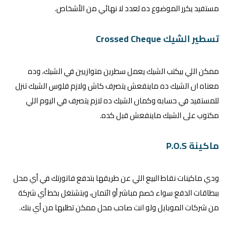
مستفيد يكرر الموضوع ده لعدد لا نهائي من الأشخاص.
تسطير الشيك Crossed Cheque
ممكن اللي بيكتب الشيك يعمل سطرين متوازيين في الشيك، وده
معناه ان الشيك ده ماينفعش يتصرف كاش ولازم فلوس الشيك تنزل
للمستفيد في حسابه وكمان الشيك ده لازم يتصرف في اليوم اللي
مكتوب على الشيك ماينفعش قبل كده.
ماكينة P.O.S
ودي ماكينات نقاط البيع اللي عن طريقها بتدفع فاتورتك في أي محل
ببطاقات الدفع سواء خصم مباشر أو ائتمان، وبتشتغل بخط أي شركة
من شركات الموبايل ولو انت صاحب محل ممكن تطلبها من أي بنك.