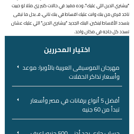
"بيشتري الدين اللي عليك"، وده مفيد في حالات كتير زي مثلا لو حبيت
تاخد قرض من بنك وانت عليك اقساط في بنك تاني، فـ بدل ما تبقى
بتسدد الأقساط لبنكين، البنك الجديد "بيشتري الدين" اللي عليك عشان
تسدد كل حاجه في مكان واحد.
اختيار المحررين
مهرجان الموسيقى العربية بالأوبرا: موعد
وأسعار تذاكر الحفلات
أفضل 5 أنواع برفانات في مصر وأسعار
تبدأ من 60 جنيه
حساب جاري بحد أدنى 500 جنيه: اعرف