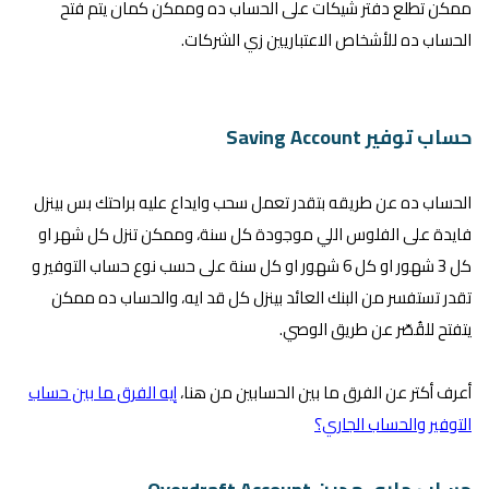
ممكن تطلع دفتر شيكات على الحساب ده وممكن كمان يتم فتح
الحساب ده للأشخاص الاعتباريين زي الشركات.
حساب توفير Saving Account
الحساب ده عن طريقه بتقدر تعمل سحب وايداع عليه براحتك بس بينزل
فايدة على الفلوس اللي موجودة كل سنة، وممكن تنزل كل شهر او
كل 3 شهور او كل 6 شهور او كل سنة على حسب نوع حساب التوفير و
تقدر تستفسر من البنك العائد بينزل كل قد ايه، والحساب ده ممكن
يتفتح للقُصّر عن طريق الوصي.
أعرف أكتر عن الفرق ما بين الحسابين من هنا،
إيه الفرق ما بين حساب
التوفير والحساب الجاري؟