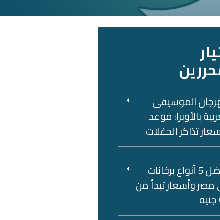
يار
حررين
رجان الموسيقى
ربية بالأوبرا: موعد
عار تذاكر الحفلات
أفضل 5 أنواع برفانات
مصر وأسعار تبدأ من
ه