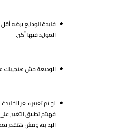
فايدة الودايع برضه أقل
العوايد فيها أكبر.
الوديعة مش هتجيبلك عائد ك
لو تم تغيير سعر الفايد
فهيتم تطبيق التغيير عل
البداية، ومش هتقدر تعم