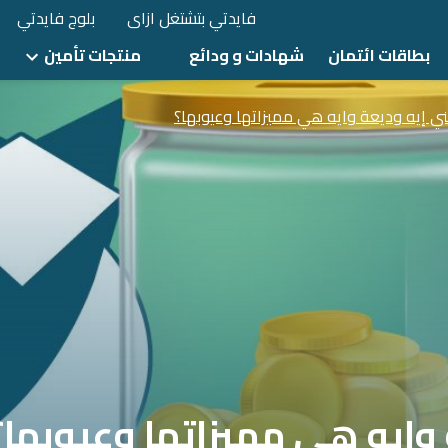
فايدتي بتشتغل ازاى
بلوج فايدتي
بطاقات ائتمان
شهادات و ودائع
منتجات تأمين
ي إيه وديعة وايه هي مميزاتها وعيوبها؟
 وايه هي مميزاتها وعيوبها؟