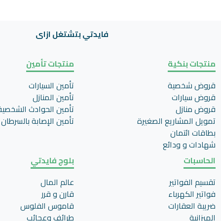
فايدتي بتشتغل ازاى
منتجات بنكية
منتجات تأمين
قروض شخصية
تأمين السيارات
قروض سيارات
تأمين المنازل
قروض منازل
تأمين الحوادث الشخصية
تمويل المشاريع الصغيرة
تأمين اﻹصابة بالسرطان
بطاقات ائتمان
شهادات و ودائع
الحاسبات
بلوج فايدتي
تقسيم الفواتير
عالم المال
فواتير الكهرباء
قارن و قرر
ضريبة العقارات
قاموس الفلوس
الميزانية
طرائف وعجائب