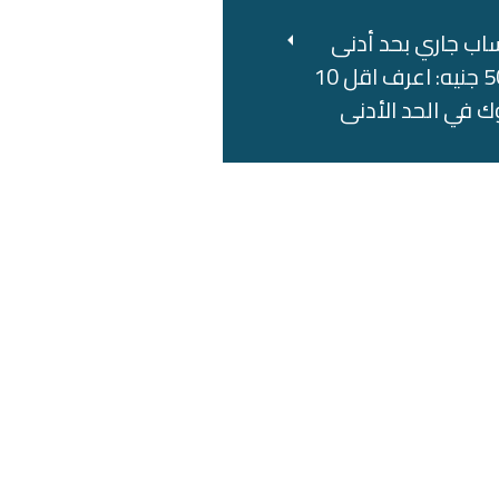
اب جاري بحد أدنى
500 جنيه: اعرف اقل 10
ك في الحد الأدنى