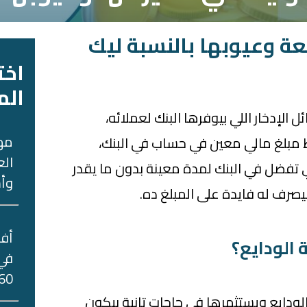
عة وعيوبها بالنسبة ليك
اخت
الم
لإدخار اللي بيوفرها البنك لعملائه،
مه
 مبلغ مالي معين في حساب في البنك،
الع
تفضل في البنك لمدة معينة بدون ما يقدر
وأس
بيصرف له فايدة على المبلغ ده.
 الودايع؟
في 
60 جني
الودايع ويستثمرها في حاجات تانية بيكون