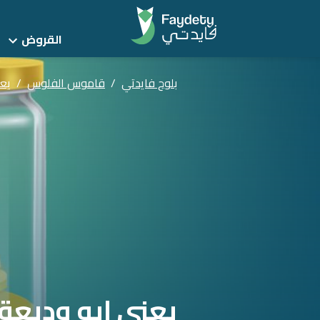
القروض
بلوج فايدتي
/
قاموس الفلوس
/
يعن
يعني إيه وديعة