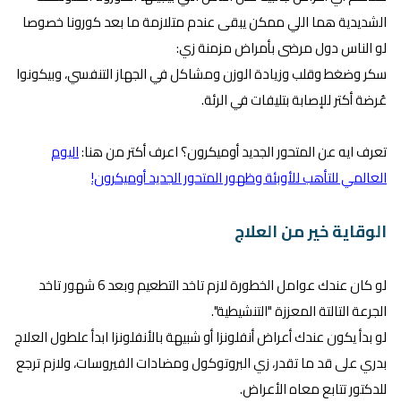
الشديدية هما اللي ممكن يبقى عندم متلازمة ما بعد كورونا خصوصا
لو الناس دول مرضى بأمراض مزمنة زي:
سكر وضغط وقلب وزيادة الوزن ومشاكل في الجهاز التنفسي، وبيكونوا
عُرضة أكتر للإصابة بتليفات في الرئة.
تعرف ايه عن المتحور الجديد أوميكرون؟ اعرف أكتر من هنا:
اليوم
العالمي للتأهب للأوبئة وظهور المتحور الجديد أوميكرون!
الوقاية خير من العلاج
لو كان عندك عوامل الخطورة لازم تاخد التطعيم وبعد 6 شهور تاخد
الجرعة التالتة المعززة "التنشيطية".
لو بدأ يكون عندك أعراض أنفلونزا أو شبيهة بالأنفلونزا ابدأ علطول العلاج
بدري على قد ما تقدر، زي البروتوكول ومضادات الفيروسات، ولازم ترجع
للدكتور تتابع معاه الأعراض.