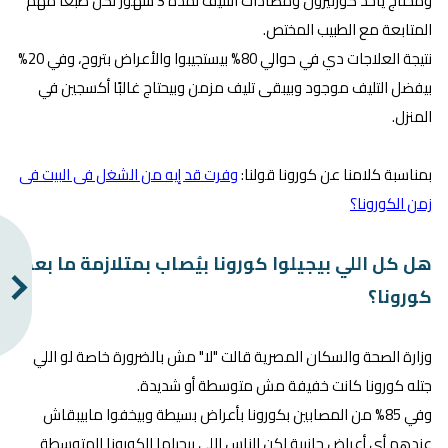
ومحتاج ياخد كورتيزون ومضادات التليف لمدة 3 شهور لكن طبعًا مهم
المتابعة مع الطبيب المختص.
نتيجة العلاجات دي في حوالي 80% بيستجيبوا والأعراض بتروح، وفي 20%
بيفضل التليف موجود وبيبقى تليف مزمن وبيحتاج غالبًا أكسجين في
المنزل.
بمناسبة كلامنا عن كورونا قولنا:
وفرت قد إيه من الشغل فى البيت فى
زمن الكورونا؟
هل كل اللي بيجيلوا كورونا بيُصاب بمتلازمة ما بعد
كورونا؟
وزارة الصحة والسكان المصرية قالت "لا" مش بالضرورة خاصة لو اللي
جتله كورونا كانت خفيفة مش متوسطة أو شديدة.
وفي 85% من المصابين بكورونا بأعراض بسيطة وبيخفوا مابيبقاش
عندهم أي أعراض جانبية لكن الناس اللي بيجيلها الكورونا المتوسطة