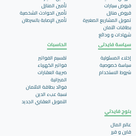
قروض سيارات
تأمين المنازل
قروض منازل
تأمين الحوادث الشخصية
تمويل المشاريع الصغيرة
تأمين اﻹصابة بالسرطان
بطاقات ائتمان
شهادات و ودائع
سياسة فايدتى
الحاسبات
إخلاء المسئولية
تقسيم الفواتير
سياسة خصوصية
فواتير الكهرباء
شروط الاستخدام
ضريبة العقارات
الميزانية
فوائد بطاقة الائتمان
نسبة عبء الدين
التمويل العقاري الجديد
بلوج فايدتي
عالم المال
قارن و قرر