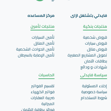
فايدتي بتشتغل ازاى
مركز المساعده
منتجات بنكية
منتجات تأمين
قروض شخصية
تأمين السيارات
قروض سيارات
تأمين المنازل
قروض منازل
تأمين الحوادث الشخصية
تمويل المشاريع الصغيرة
تأمين اﻹصابة بالسرطان
بطاقات ائتمان
شهادات و ودائع
سياسة فايدتى
الحاسبات
إخلاء المسئولية
تقسيم الفواتير
سياسة خصوصية
فواتير الكهرباء
شروط الاستخدام
ضريبة العقارات
الميزانية
فوائد بطاقة الائتمان