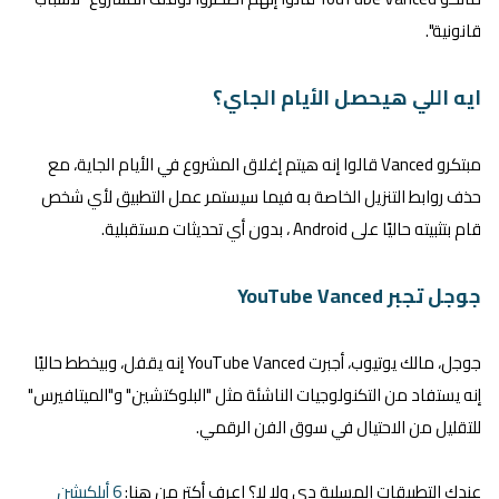
قانونية".
ايه اللي هيحصل الأيام الجاي؟
مبتكرو Vanced قالوا إنه هيتم إغلاق المشروع في الأيام الجاية، مع
حذف روابط التنزيل الخاصة به فيما سيستمر عمل التطبيق لأي شخص
قام بتثبيته حاليًا على Android ، بدون أي تحديثات مستقبلية.
جوجل تجبر YouTube Vanced
جوجل، مالك يوتيوب، أجبرت YouTube Vanced إنه يقفل، وبيخطط حاليًا
إنه يستفاد من التكنولوجيات الناشئة مثل "البلوكتشين" و"الميتافيرس"
للتقليل من الاحتيال في سوق الفن الرقمي.
عندك التطبيقات المسلية دي ولا لا؟ اعرف أكتر من هنا:
6 أبلكيشن