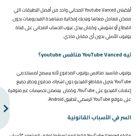
أبلكيشن Youtube Vanced المجاني واحد من أفضل التطبيقات اللي
ممكن تتعامل معاها وبتديك إمكانية مشاهدة الفيديوهات بدون
انقطاع أو تشويش، وكمان بيحل عيوب الحساب المجاني على قناة
يوتيوب الأصلي بدون أي مقابل مادي.
ليه YouTube Vanced منافس youtube؟
يوتيوب فانسيد منافس يوتيوب المدفوع لأنه بيسمح لمستخدمي
YouTube بتنزيل مقاطع الفيديو دون اشتراك مدفوع وحظر جميع
إعلانات الفيديو على YouTube، وكمان بيتضمن تخصيصات غير متوفرة
على موقع YouTube الرسمي لتطبيق Android.
السر في الأسباب القانونية
مالكو YouTube Vanced قالوا إنهم اضطروا لوقف المشروع "لأسباب