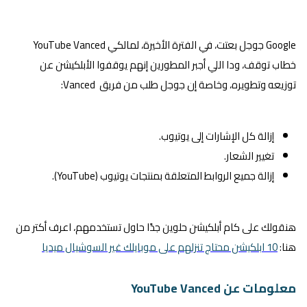
Google جوجل بعتت، في الفترة الأخيرة، لمالكي YouTube Vanced
خطاب توقف، ودا اللي أجبر المطورين إنهم يوقفوا الأبلكيشن عن
توزيعه وتطويره، وخاصة إن جوجل طلب من فريق Vanced:
إزالة كل الإشارات إلى يوتيوب.
تغيير الشعار.
إزالة جميع الروابط المتعلقة بمنتجات يوتيوب (YouTube).
هنقولك على كام أبلكيشن حلوين جدًا حاول تستخدمهم، اعرف أكتر من
هنا:
10 ابلكيشن محتاج تنزلهم على موبايلك غير السوشيال ميديا
معلومات عن YouTube Vanced