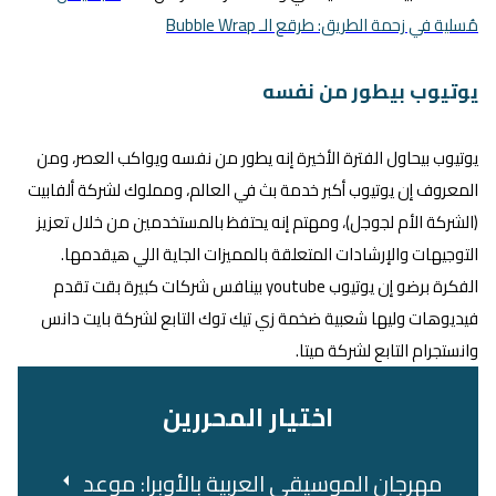
مُسلية في زحمة الطريق: طرقع الـ Bubble Wrap
يوتيوب بيطور من نفسه
يوتيوب بيحاول الفترة الأخيرة إنه يطور من نفسه ويواكب العصر، ومن
المعروف إن يوتيوب أكبر خدمة بث في العالم، ومملوك لشركة ألفابيت
(الشركة الأم لجوجل)، ومهتم إنه يحتفظ بالمستخدمين من خلال تعزيز
التوجيهات والإرشادات المتعلقة بالمميزات الجاية اللي هيقدمها.
الفكرة برضو إن يوتيوب youtube بينافس شركات كبيرة بقت تقدم
فيديوهات وليها شعبية ضخمة زي تيك توك التابع لشركة بايت دانس
وانستجرام التابع لشركة ميتا.
اختيار المحررين
مهرجان الموسيقى العربية بالأوبرا: موعد