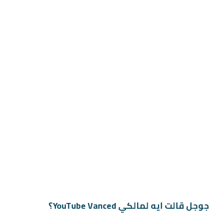
جوجل قالت ايه لمالكي YouTube Vanced؟