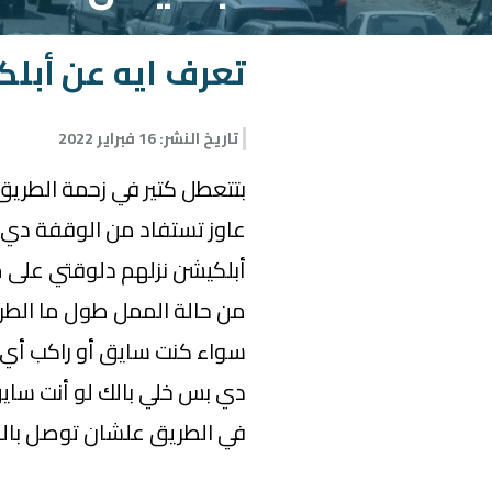
تعرف ايه عن أبلكيشن ma
تاريخ النشر
:
16 فبراير 2022
بتتعطل كتير في زحمة الطري
عاوز تستفاد من الوقفة دي
أبلكيشن نزلهم دلوقتي على 
من حالة الممل طول ما الط
سواء كنت سايق أو راكب أي
دي بس خلي بالك لو أنت سايق
في الطريق علشان توصل بال