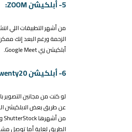
5- أبلكيشن ZOOM:
من أشهر التطبيقات اللي انت
الزحمة ورغم البعد إنك ممك
أبلكيشن زي Google Meet.
6- أبلكيشن Twenty20:
لو كنت من مجانين التصوير ب
عن طريق بعض الابلكيشن ال
الطريق لغاية أما توصل مشو