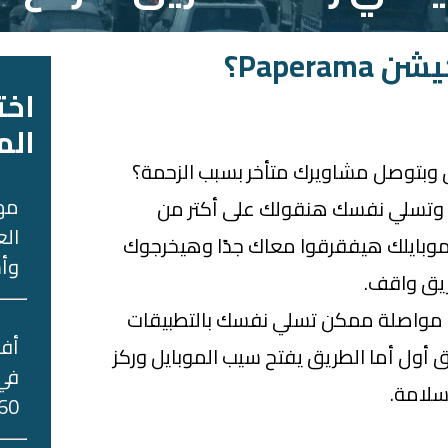
Papera؟
اخت
الم
ق وبتوصل مشاويرك متأخر بسبب الزحمة؟
مه
 وتسلي نفسك هنقولك على أكتر من
الع
موبايلك هيفقرقوا معاك جدًا وهيخرجوك
وأس
ريق واقف.
 مواصلة ممكن تسلي نفسك بالتطبيقات
 أول أما الطريق يفتح سيب الموبايل وركز
في 
سلامة.
60 جني