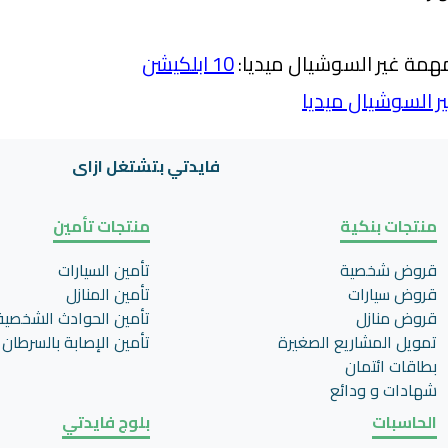
همة غير السوشيال ميديا:
10 ابلكيشن
ر السوشيال ميديا
فايدتي بتشتغل ازاى
منتجات بنكية
منتجات تأمين
قروض شخصية
تأمين السيارات
قروض سيارات
تأمين المنازل
قروض منازل
تأمين الحوادث الشخصية
تمويل المشاريع الصغيرة
تأمين اﻹصابة بالسرطان
بطاقات ائتمان
شهادات و ودائع
الحاسبات
بلوج فايدتي