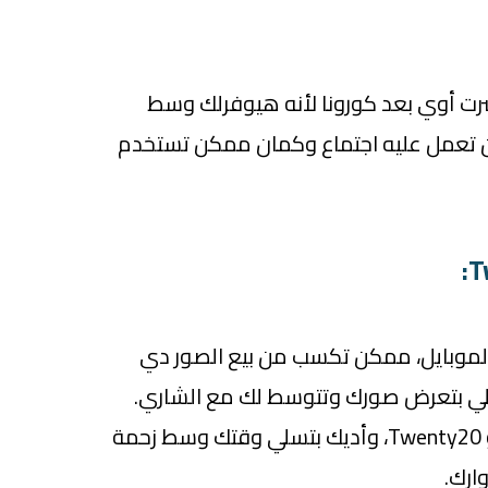
شرت أوي بعد كورونا لأنه هيوفرلك وسط
ن تعمل عليه اجتماع وكمان ممكن تستخدم
الموبايل، ممكن تكسب من بيع الصور دي
لي بتعرض صورك وتتوسط لك مع الشاري.
من أشهرها ShutterStock و Twenty20، وأديك بتسلي وقتك وسط زحمة
ارك.