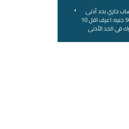
اب جاري بحد أدنى
500 جنيه: اعرف اقل 10
ك في الحد الأدنى