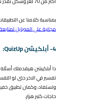
أكتر من 70 لغز وشكل تقدر تعملهم.
بمناسبة كلامنا عن التطبيقات
مجانية على الموبايل لمتابعة ص
4- أبلكيشن QuizUp:
دا أبلكيشن هيقدملك أسئلة
تفسير في الاخر حتى لو ال
وتستفاد، وكمان تطبيق خفي
حاجات كتير هزار.