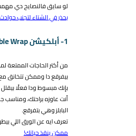
لو سايق فالنصايح دي مهمة 
بحذر في الشتاء لتجنب حوادث
1- أبلكيشن Bubble Wrap:
من أكتر الحاجات الممتعة لما
بيفرقع دا وممكن تتخانق مع
بإنك مبسوط ودا فعلًا بيقلل م
أنت عاوزه براحتك، ومناسب 
البابلز وهي بتفرقع.
تعرف ايه عن الورق اللي بيطر
ممكن ينقذ حياتك!