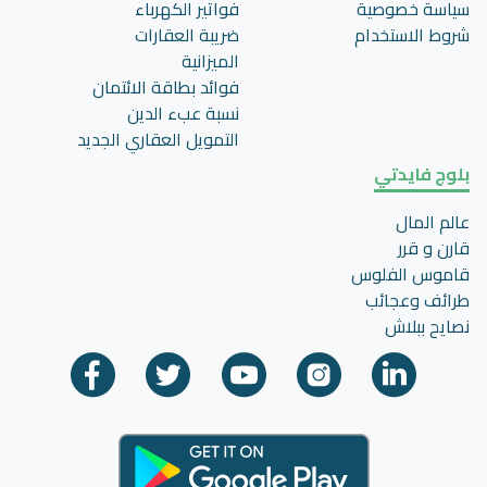
سياسة خصوصية
فواتير الكهرباء
شروط الاستخدام
ضريبة العقارات
الميزانية
فوائد بطاقة الائتمان
نسبة عبء الدين
التمويل العقاري الجديد
بلوج فايدتي
عالم المال
قارن و قرر
قاموس الفلوس
طرائف وعجائب
نصايح ببلاش