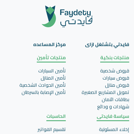
فايدتي بتشتغل ازاى
مركز المساعده
منتجات بنكية
منتجات تأمين
قروض شخصية
تأمين السيارات
قروض سيارات
تأمين المنازل
قروض منازل
تأمين الحوادث الشخصية
تمويل المشاريع الصغيرة
تأمين اﻹصابة بالسرطان
بطاقات ائتمان
شهادات و ودائع
سياسة فايدتى
الحاسبات
إخلاء المسئولية
تقسيم الفواتير